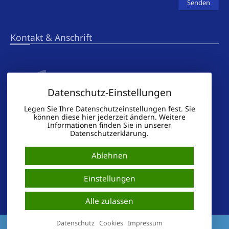
Kontakt & Anschrift
Datenschutz-Einstellungen
Legen Sie Ihre Datenschutzeinstellungen fest. Sie
können diese hier jederzeit ändern. Weitere
Immobilienmaklerin
Informationen finden Sie in unserer
Monika Tonn
Datenschutzerklärung.
An der Lehne 8
37445 Walkenried OT Zorge
Ablehnen
Tel.: 05586 - 80 06 81
Fax: 0322 213 836 55
Einstellungen
Mobil: 0171 - 140 64 01
Mail:
mt
@
tonn-immobilien.de
Alle zulassen
Datenschutz
Cookies
Impressum