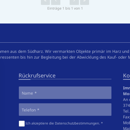
Einträge 1 bis 1 von 1
hmen aus dem Südharz. Wir vermarkten Objekte primär im Harz und 
ressenten bis hin zur Begleitung bei der Abwicklung des Kauf- oder 
Rückrufservice
Ko
Imm
Name
Mo
An 
374
Telefon
Tel
Fax
Mob
Ich akzeptiere die
Datenschutzbestimmungen
.
Mai