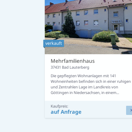
Kauf
verkauft
Mehrfamilienhaus
37431 Bad Lauterberg
Die gepflegten Wohnanlagen mit 141
Wohneinheiten befinden sich in einer ruhigen
und Zentrahlen Lage im Landkreis von
Göttingen in Niedersachsen, in einem...
Kaufpreis:
Zimmer:
450.00
auf Anfrage
Wohnfl:
9.125 m²