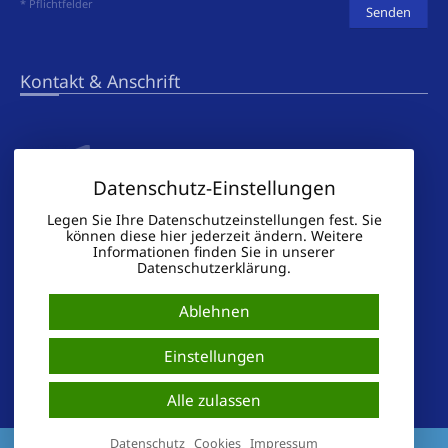
* Pflichtfelder
Kontakt & Anschrift
Datenschutz-Einstellungen
Legen Sie Ihre Datenschutzeinstellungen fest. Sie
können diese hier jederzeit ändern. Weitere
Immobilienmaklerin
Informationen finden Sie in unserer
Monika Tonn
Datenschutzerklärung.
An der Lehne 8
37445 Walkenried OT Zorge
Ablehnen
Tel.: 05586 - 80 06 81
Fax: 0322 213 836 55
Einstellungen
Mobil: 0171 - 140 64 01
Mail:
mt
@
tonn-immobilien.de
Alle zulassen
Datenschutz
Cookies
Impressum